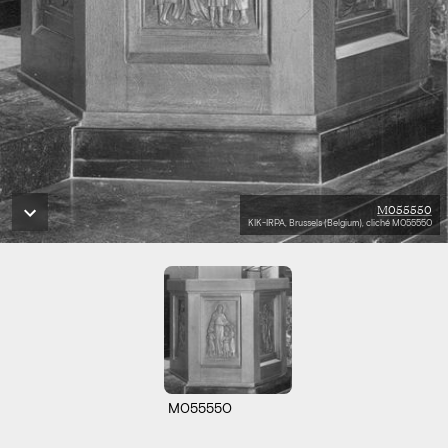
M055550
KIK-IRPA, Brussels (Belgium), cliché M055550
M055550