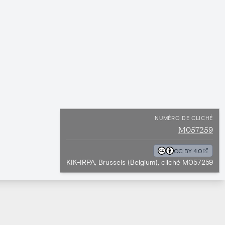
NUMÉRO DE CLICHÉ
M057259
CC BY 4.0
KIK-IRPA, Brussels (Belgium), cliché M057259