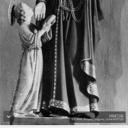
M057281
KIK-IRPA, Brussels (Belgium), cliché M057281