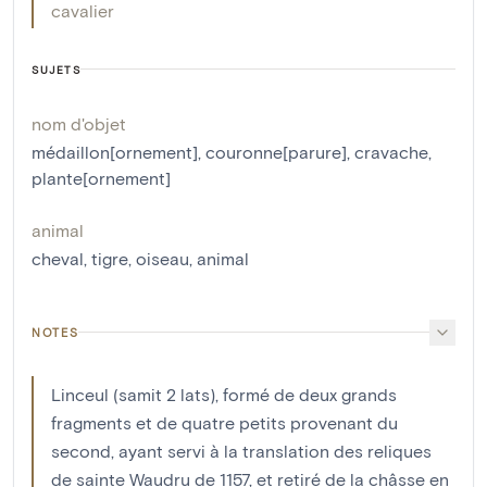
cavalier
SUJETS
nom d'objet
médaillon[ornement]
,
couronne[parure]
,
cravache
,
plante[ornement]
animal
cheval
,
tigre
,
oiseau
,
animal
NOTES
Linceul (samit 2 lats), formé de deux grands
fragments et de quatre petits provenant du
second, ayant servi à la translation des reliques
de sainte Waudru de 1157, et retiré de la châsse en