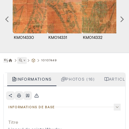
KM014330
KM014331
KM014332
KM01
˅
10107449
INFORMATIONS
PHOTOS (16)
ARTICLE
INFORMATIONS DE BASE
Titre