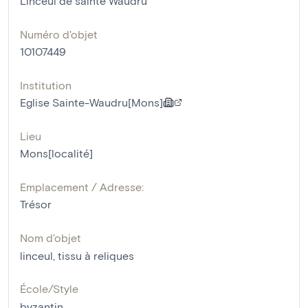
Linceul de sainte Waudru
Numéro d'objet
10107449
Institution
Eglise Sainte-Waudru[Mons]
Lieu
Mons[localité]
Emplacement / Adresse:
Trésor
Nom d'objet
linceul
,
tissu à reliques
École/Style
byzantin