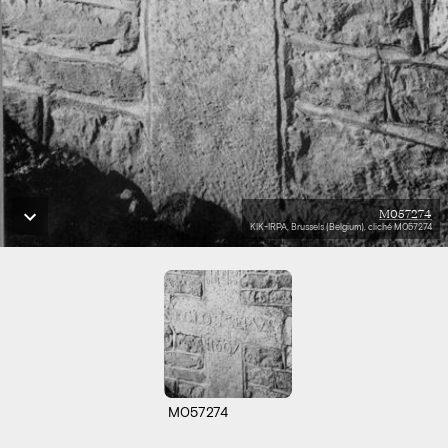
M057274
KIK-IRPA, Brussels (Belgium), cliché M057274
M057274