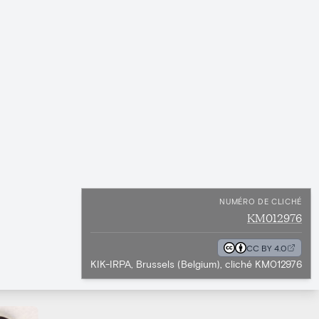
NUMÉRO DE CLICHÉ
KM012976
CC BY 4.0
KIK-IRPA, Brussels (Belgium), cliché KM012976