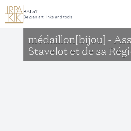
Aller au contenu principal
BALaT
Belgian art, links and tools
médaillon[bijou] - As
Stavelot et de sa Rég