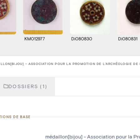
KM012977
Di080830
Di080831
LLON[BIJOU] - ASSOCIATION POUR LA PROMOTION DE L'ARCHÉOLOGIE DE S
DOSSIERS (1)
TIONS DE BASE
médaillon[bijou] - Association pour la P