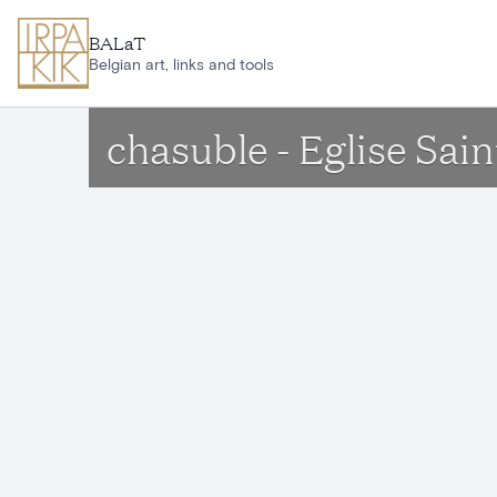
Aller au contenu principal
BALaT
Belgian art, links and tools
chasuble - Eglise Sai