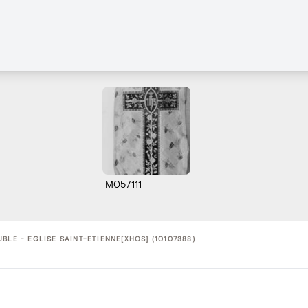
M057111
BLE - EGLISE SAINT-ETIENNE[XHOS] (10107388)