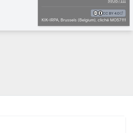
M057111
CC BY 4.0
KIK-IRPA, Brussels (Belgium), cliché M057111