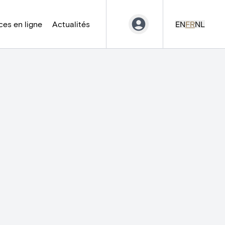
es en ligne
Actualités
EN
FR
NL