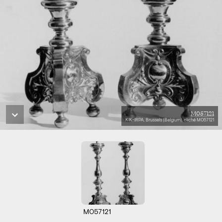
M057121
KIK-IRPA, Brussels (Belgium), cliché M057121
M057121