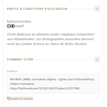
DROITS & CONDITIONS D'UTILISATION
Métadonnées
CC0
Cette dédicace au domaine public s'applique uniquement
aux métadonnées. Les photographies associées peuvent
avoir leur propre licence ou statut de droits d'auteur.
COMMENT CITER
Citation
KIK-IRPA. (1999). 
chandelier d'église - Eglise Saint-Etienne[Xhos]
[Object metadata]. 
https://hdl.handle.net/20.500.14037/object.10107366
Copier la citation