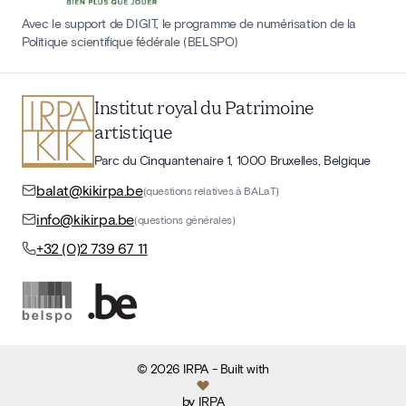
Avec le support de DIGIT, le programme de numérisation de la
Politique scientifique fédérale (BELSPO)
Institut royal du Patrimoine
artistique
Parc du Cinquantenaire 1, 1000 Bruxelles, Belgique
balat@kikirpa.be
(questions relatives à BALaT)
info@kikirpa.be
(questions générales)
+32 (0)2 739 67 11
©
2026
IRPA
- Built with
by
IRPA