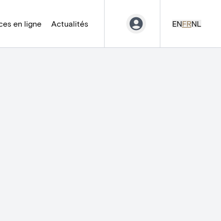
es en ligne
Actualités
EN
FR
NL