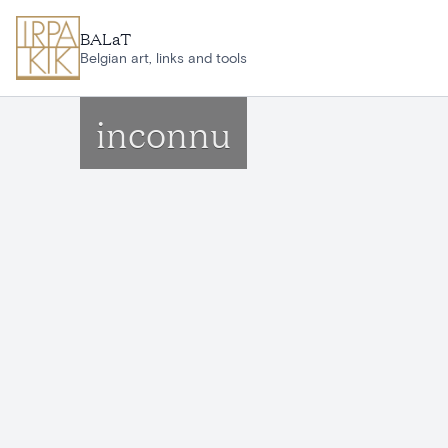
Aller au contenu principal
BALaT
Belgian art, links and tools
inconnu