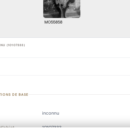
M055858
NU (10107333)
TIONS DE BASE
inconnu
d'objet
10107333