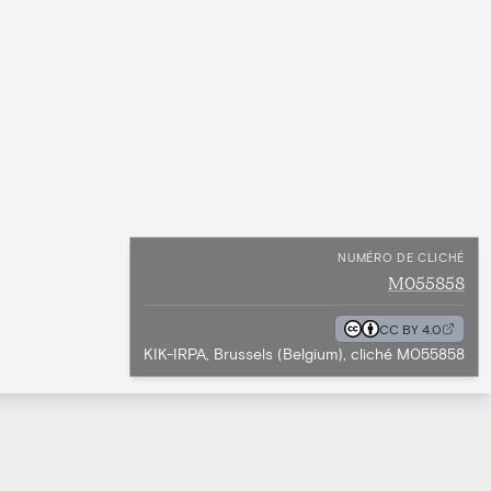
NUMÉRO DE CLICHÉ
M055858
CC BY 4.0
KIK-IRPA, Brussels (Belgium), cliché M055858