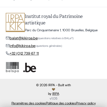
Institut royal du Patrimoine
artistique
Parc du Cinquantenaire 1, 1000 Bruxelles, Belgique
balat@kikirpa.be
(questions relatives à BALaT)
info@kikirpa.be
(questions générales)
+32 (0)2 739 67 11
©
2026
IRPA
- Built with
by
IRPA
v
1.05
Paramètres des cookies
Politique des cookies
Privacy policy