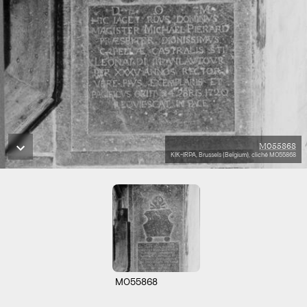
M055868
KIK-IRPA, Brussels (Belgium), cliché M055868
M055868