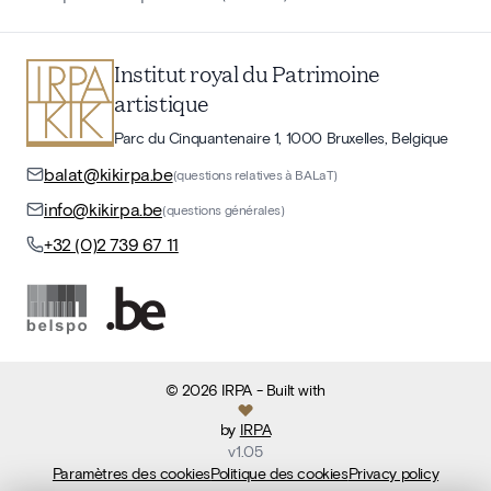
Institut royal du Patrimoine
artistique
Parc du Cinquantenaire 1, 1000 Bruxelles, Belgique
balat@kikirpa.be
(questions relatives à BALaT)
info@kikirpa.be
(questions générales)
+32 (0)2 739 67 11
©
2026
IRPA
- Built with
by
IRPA
v
1.05
Paramètres des cookies
Politique des cookies
Privacy policy