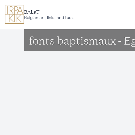
Aller au contenu principal
BALaT
Belgian art, links and tools
fonts baptismaux - Eg