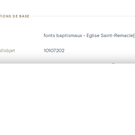
TIONS DE BASE
fonts baptismaux - Eglise Saint-Remacle[
d'objet
10107202
on
Eglise Saint-Remacle[Fraiture]
Fraiture
te, en superposition ou avec un rideau coulissant — avec zoom et dép
Ma sélection » dans le menu.
bjet
fonts baptismaux
t vide. Ajoutez des photos depuis les résultats de recherche ou les p
t identifier
hdl:20.500.14037/object.10107202