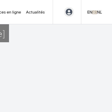
es en ligne
Actualités
EN
FR
NL
e]