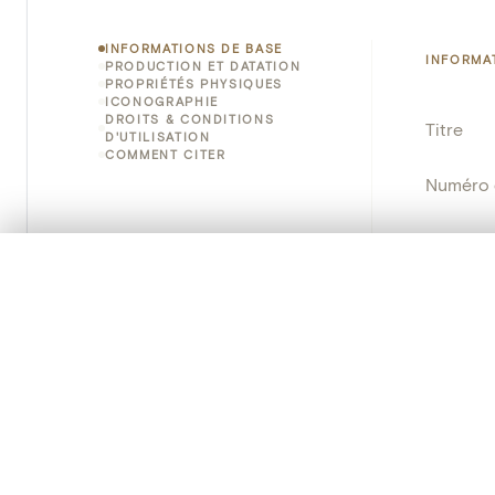
INFORMATIONS DE BASE
INFORMA
PRODUCTION ET DATATION
PROPRIÉTÉS PHYSIQUES
ICONOGRAPHIE
DROITS & CONDITIONS
Titre
D'UTILISATION
COMMENT CITER
Numéro 
Instituti
0/50 photos
SÉLECTION À COMPARER
Lieu
Alignez vos images pour les comparer côte à cô
Vous pouvez rouvrir cette sélection à tout moment via « 
Nom d'o
Votre sélection à comparer es
Persisten
Tout effacer