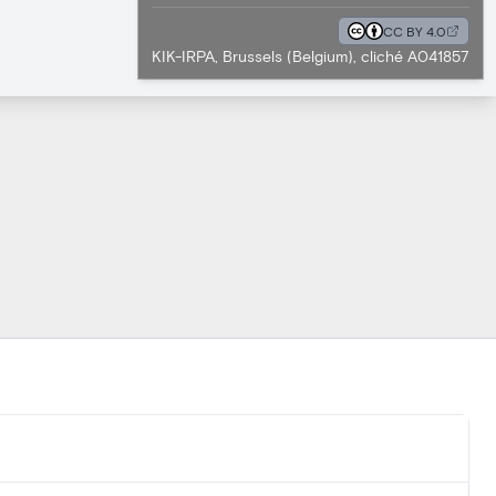
CC BY 4.0
KIK-IRPA, Brussels (Belgium), cliché A041857