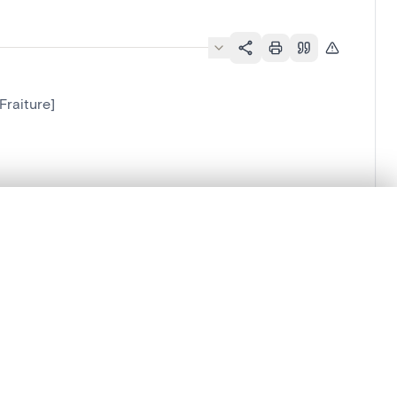
Fraiture]
lacement synchronisés.
ages de détail pour commencer.
Comparer dans la visionneuse avancée