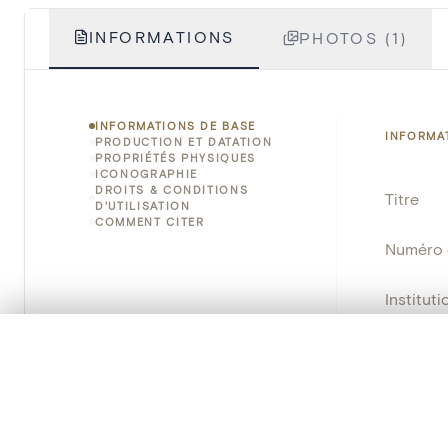
INFORMATIONS
PHOTOS (1)
INFORMATIONS DE BASE
INFORMA
PRODUCTION ET DATATION
PROPRIÉTÉS PHYSIQUES
ICONOGRAPHIE
DROITS & CONDITIONS
Titre
D'UTILISATION
COMMENT CITER
Numéro 
Instituti
0/50 photos
Lieu
SÉLECTION À COMPARER
Alignez vos images pour les comparer côte à cô
Emplace
Vous pouvez rouvrir cette sélection à tout moment via « 
Adresse