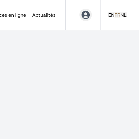
es en ligne
Actualités
EN
FR
NL