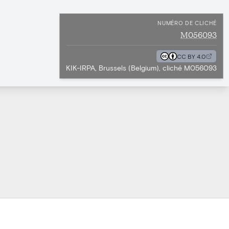
NUMÉRO DE CLICHÉ
M056093
CC BY 4.0
KIK-IRPA, Brussels (Belgium), cliché M056093