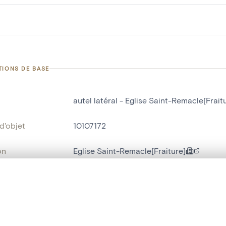
TIONS DE BASE
autel latéral - Eglise Saint-Remacle[Frait
d'objet
10107172
on
Eglise Saint-Remacle[Fraiture]
Fraiture
te, en superposition ou avec un rideau coulissant — avec zoom et dép
ment /
Nef latérale nord
Ma sélection » dans le menu.
: