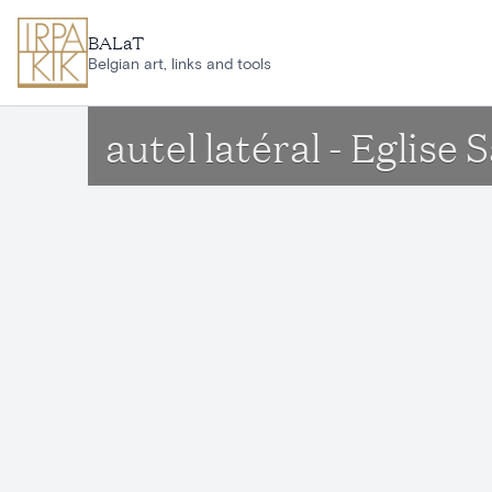
Aller au contenu principal
BALaT
Belgian art, links and tools
autel latéral - Eglise