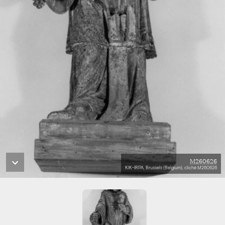
M260626
KIK-IRPA, Brussels (Belgium), cliché M260626