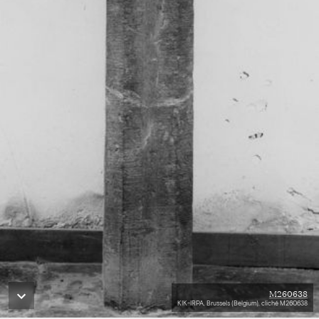
M260638
KIK-IRPA, Brussels (Belgium), cliché M260638