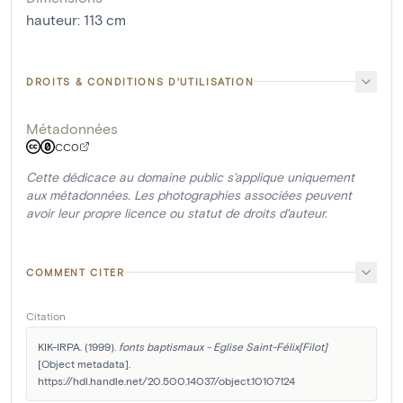
hauteur
:
113
cm
DROITS & CONDITIONS D'UTILISATION
Métadonnées
CC0
Cette dédicace au domaine public s'applique uniquement
aux métadonnées. Les photographies associées peuvent
avoir leur propre licence ou statut de droits d'auteur.
COMMENT CITER
Citation
KIK-IRPA. (1999). 
fonts baptismaux - Eglise Saint-Félix[Filot]
[Object metadata]. 
https://hdl.handle.net/20.500.14037/object.10107124