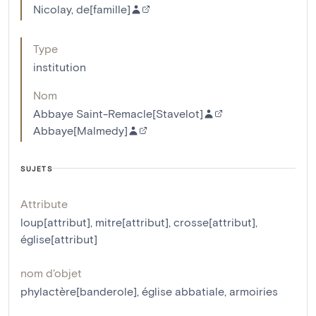
Nicolay, de[famille]
Type
institution
Nom
Abbaye Saint-Remacle[Stavelot]
Abbaye[Malmedy]
SUJETS
Attribute
loup[attribut]
,
mitre[attribut]
,
crosse[attribut]
,
église[attribut]
nom d'objet
phylactère[banderole]
,
église abbatiale
,
armoiries