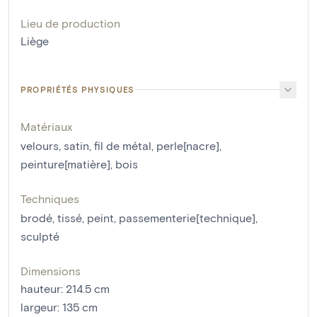
Lieu de production
Liège
PROPRIÉTÉS PHYSIQUES
Matériaux
velours
,
satin
,
fil de métal
,
perle[nacre]
,
peinture[matière]
,
bois
Techniques
brodé
,
tissé
,
peint
,
passementerie[technique]
,
sculpté
Dimensions
hauteur
:
214.5
cm
largeur
:
135
cm