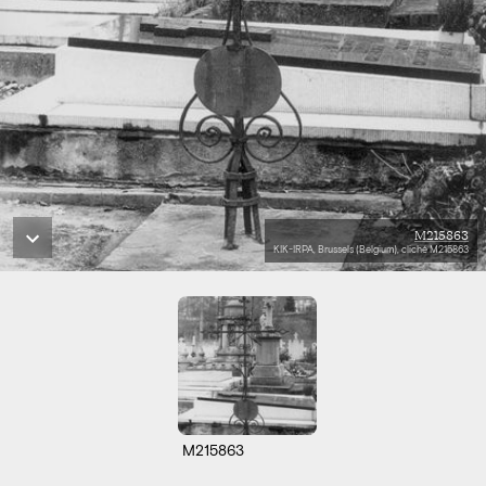
M215863
KIK-IRPA, Brussels (Belgium), cliché M215863
M215863