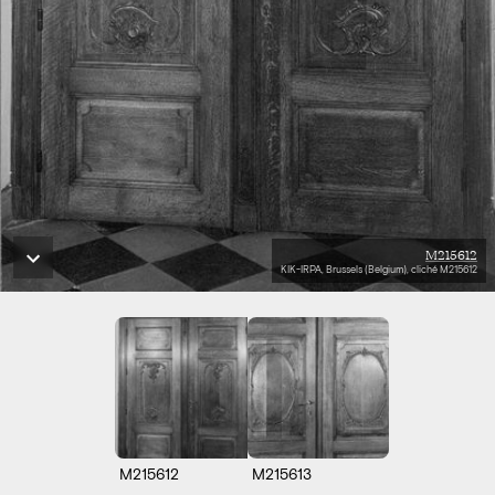
M215612
KIK-IRPA, Brussels (Belgium), cliché M215612
M215612
M215613