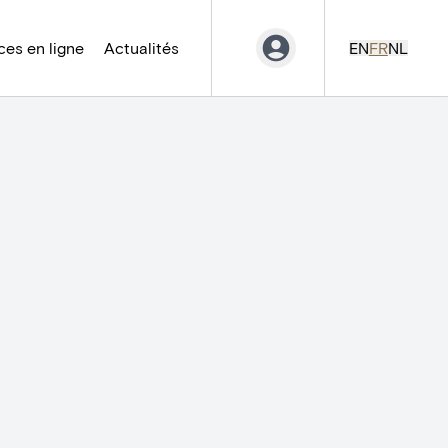
es en ligne
Actualités
EN
FR
NL