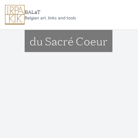
Aller au contenu principal
BALaT
Belgian art, links and tools
du Sacré Coeur