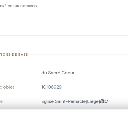
CRÉ COEUR (10106929)
TIONS DE BASE
du Sacré Coeur
d'objet
10106929
on
Eglise Saint-Remacle[Liège]
Liège[localité]