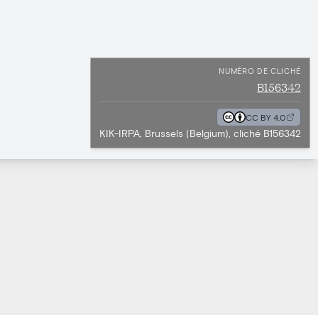
NUMÉRO DE CLICHÉ
B156342
CC BY 4.0
KIK-IRPA, Brussels (Belgium), cliché B156342