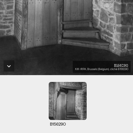
B156290
KIK-IRPA, Brussels (Belgium), cliché B156290
B156290