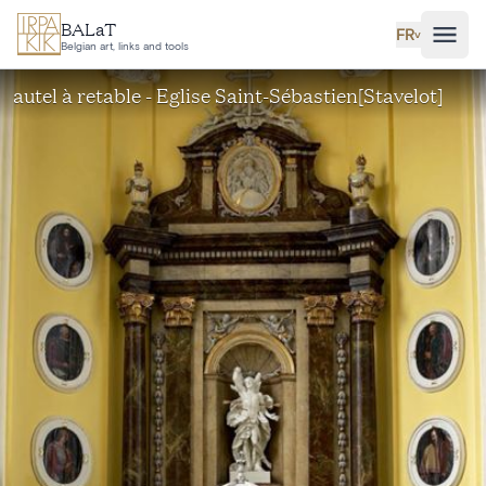
Aller au contenu principal
BALaT
FR
˅
Belgian art, links and tools
autel à retable - Eglise Saint-Sébastien[Stavelot]