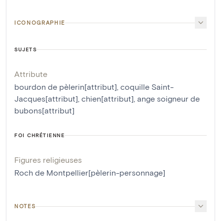
ICONOGRAPHIE
SUJETS
Attribute
bourdon de pèlerin[attribut]
,
coquille Saint-
Jacques[attribut]
,
chien[attribut]
,
ange soigneur de
bubons[attribut]
FOI CHRÉTIENNE
Figures religieuses
Roch de Montpellier[pèlerin-personnage]
NOTES