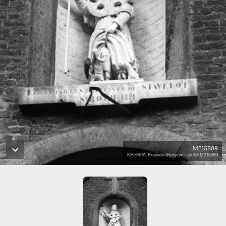
M215889
KIK-IRPA, Brussels (Belgium), cliché M215889