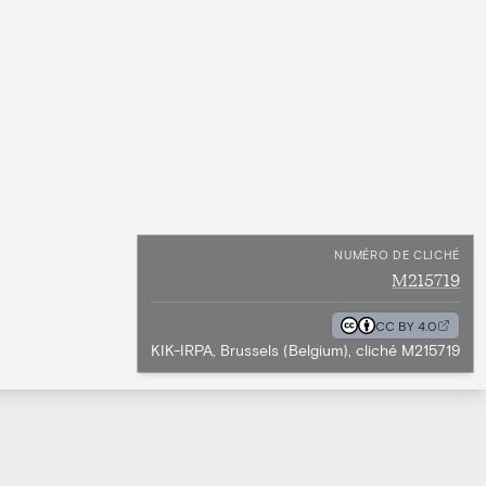
NUMÉRO DE CLICHÉ
M215719
CC BY 4.0
KIK-IRPA, Brussels (Belgium), cliché M215719