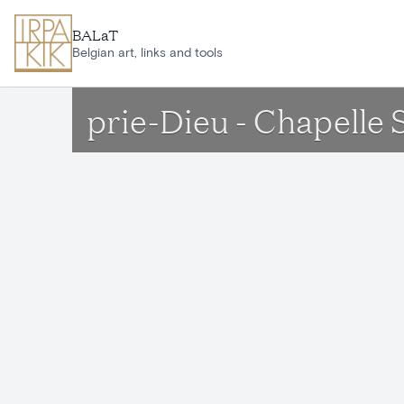
Aller au contenu principal
BALaT
Belgian art, links and tools
prie-Dieu - Chapelle 