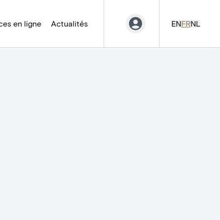
es en ligne
Actualités
EN
FR
NL