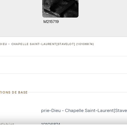
M215719
DIEU - CHAPELLE SAINT-LAURENT[STAVELOT] (10106874)
TIONS DE BASE
prie-Dieu - Chapelle Saint-Laurent[Stave
d'objet
10106874