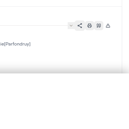
ie[Parfondruy]
lacement synchronisés.
ages de détail pour commencer.