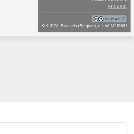
M215881
CC BY 4.0
KIK-IRPA, Brussels (Belgium), cliché M215881