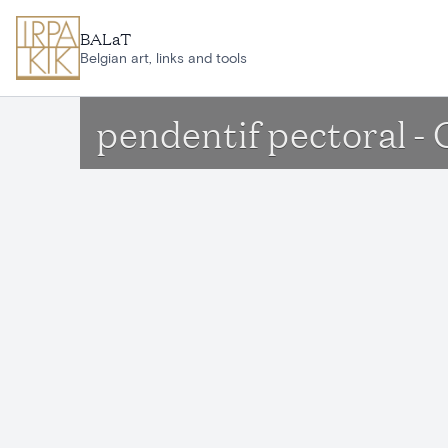
Aller au contenu principal
BALaT
Belgian art, links and tools
pendentif pectoral -