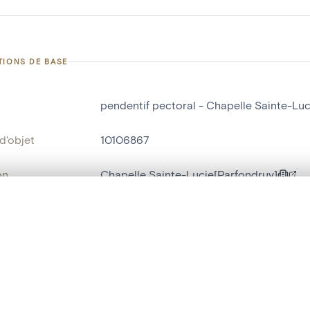
TIONS DE BASE
pendentif pectoral - Chapelle Sainte-Luc
d'objet
10106867
on
Chapelle Sainte-Lucie[Parfondruy]
Stavelot[localité]
te, en superposition ou avec un rideau coulissant — avec zoom et dép
Ma sélection » dans le menu.
bjet
pendentif pectoral
t vide. Ajoutez des photos depuis les résultats de recherche ou les p
t identifier
hdl:20.500.14037/object.10106867