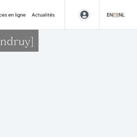
es en ligne
Actualités
EN
FR
NL
ondruy]