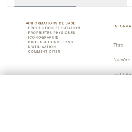
INFORMATIONS DE BASE
INFORMA
PRODUCTION ET DATATION
PROPRIÉTÉS PHYSIQUES
ICONOGRAPHIE
DROITS & CONDITIONS
Titre
D'UTILISATION
COMMENT CITER
Numéro 
Instituti
0/50 photos
SÉLECTION À COMPARER
Lieu
Alignez vos images pour les comparer côte à cô
Vous pouvez rouvrir cette sélection à tout moment via « 
Nom d'o
Votre sélection à comparer es
Persisten