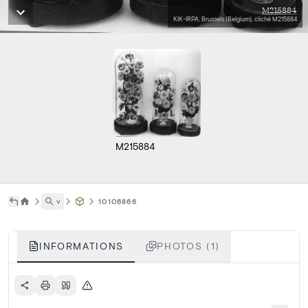
M215884
KIK-IRPA, Brussels (Belgium), cliché M215884
M215884
˅
10106866
INFORMATIONS
PHOTOS (1)