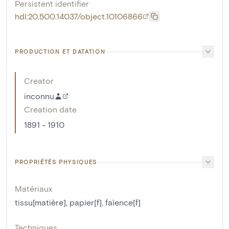
Persistent identifier
hdl:20.500.14037/object.10106866
PRODUCTION ET DATATION
Creator
inconnu
Creation date
1891 - 1910
PROPRIÉTÉS PHYSIQUES
Matériaux
tissu[matière]
,
papier[f]
,
faïence[f]
Techniques