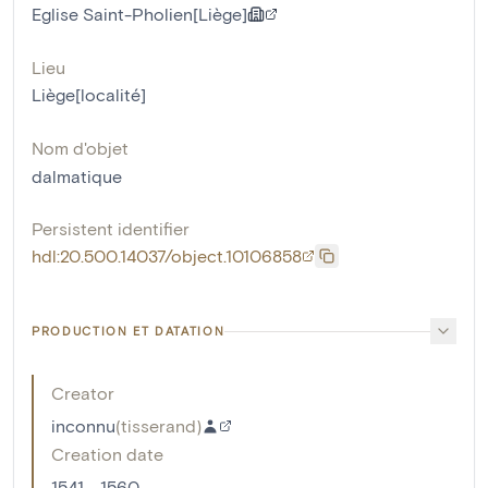
Eglise Saint-Pholien[Liège]
Lieu
Liège[localité]
Nom d'objet
dalmatique
Persistent identifier
hdl:20.500.14037/object.10106858
PRODUCTION ET DATATION
Creator
inconnu
(
tisserand
)
Creation date
1541 - 1560