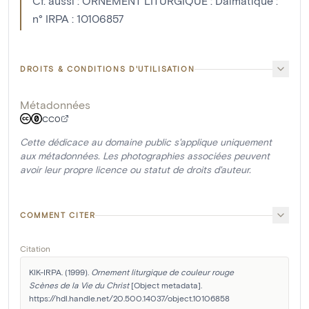
Cf. aussi : ORNEMENT LITURGIQUE : Dalmatique :
n° IRPA : 10106857
DROITS & CONDITIONS D'UTILISATION
Métadonnées
CC0
Cette dédicace au domaine public s'applique uniquement
aux métadonnées. Les photographies associées peuvent
avoir leur propre licence ou statut de droits d'auteur.
COMMENT CITER
Citation
KIK-IRPA. (1999). 
Ornement liturgique de couleur rouge

Scènes de la Vie du Christ
 [Object metadata]. 
https://hdl.handle.net/20.500.14037/object.10106858