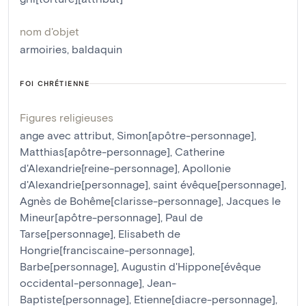
nom d'objet
armoiries
,
baldaquin
FOI CHRÉTIENNE
Figures religieuses
ange avec attribut
,
Simon[apôtre-personnage]
,
Matthias[apôtre-personnage]
,
Catherine
d'Alexandrie[reine-personnage]
,
Apollonie
d'Alexandrie[personnage]
,
saint évêque[personnage]
,
Agnès de Bohême[clarisse-personnage]
,
Jacques le
Mineur[apôtre-personnage]
,
Paul de
Tarse[personnage]
,
Elisabeth de
Hongrie[franciscaine-personnage]
,
Barbe[personnage]
,
Augustin d'Hippone[évêque
occidental-personnage]
,
Jean-
Baptiste[personnage]
,
Etienne[diacre-personnage]
,