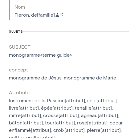
Nom
Fléron, de[famille]
SUJETS
SUBJECT
monogramme<terme guide>
concept
monogramme de Jésus
,
monogramme de Marie
Attribute
Instrument de la Passion[attribut]
,
scie[attribut]
,
livre[attribut]
,
épée[attribut]
,
tenaille[attribut]
,
mitre[attribut]
,
crosse[attribut]
,
agneau[attribut]
,
bâton[attribut]
,
tour[attribut]
,
rose[attribut]
,
coeur
enflammé[attribut]
,
croix[attribut]
,
pierre[attribut]
,
gril[torture][attribut]