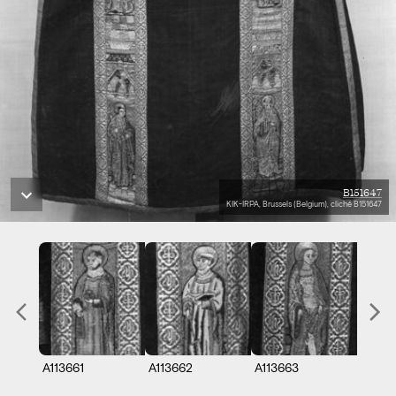
B151647
KIK-IRPA, Brussels (Belgium), cliché B151647
A113661
A113662
A113663
A1136