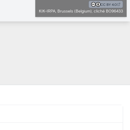
CC BY 4.0
KIK-IRPA, Brussels (Belgium), cliché B096433