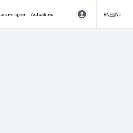
es en ligne
Actualités
EN
FR
NL