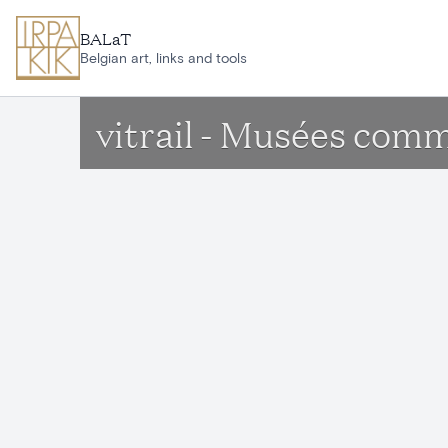
Aller au contenu principal
BALaT
Belgian art, links and tools
vitrail - Musées com