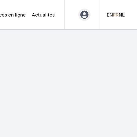
es en ligne
Actualités
EN
FR
NL