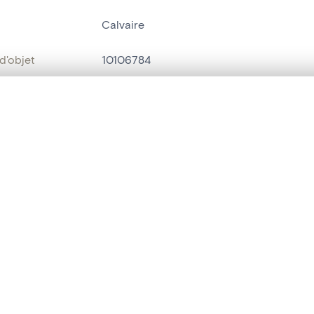
Calvaire
d'objet
10106784
on
Eglise Saint-Jacques[Fosse]
te, en superposition ou avec un rideau coulissant — avec zoom et dép
Fosse[Trois-Ponts]
Ma sélection » dans le menu.
bjet
statue humaine
,
statue religieuse
t vide. Ajoutez des photos depuis les résultats de recherche ou les p
t identifier
hdl:20.500.14037/object.10106784
ION ET DATATION