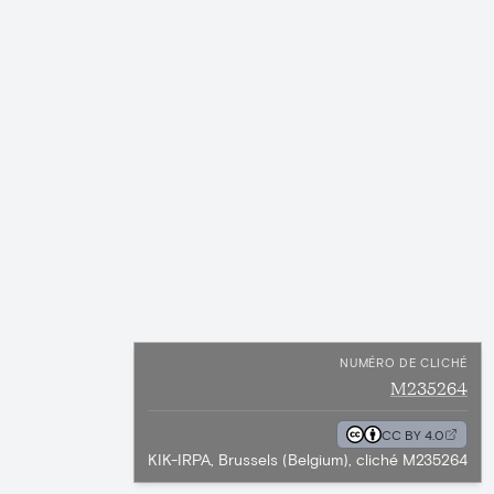
NUMÉRO DE CLICHÉ
M235264
CC BY 4.0
KIK-IRPA, Brussels (Belgium), cliché M235264