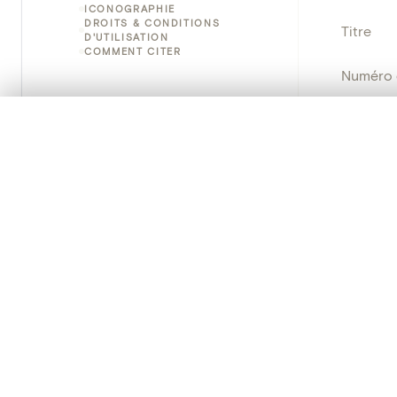
ICONOGRAPHIE
DROITS & CONDITIONS
Titre
D'UTILISATION
COMMENT CITER
Numéro 
Instituti
0/50 photos
SÉLECTION À COMPARER
Alignez vos images pour les comparer côte à cô
Lieu
Vous pouvez rouvrir cette sélection à tout moment via « 
Nom d'o
Votre sélection à comparer es
Persisten
Tout effacer
PRODUCT