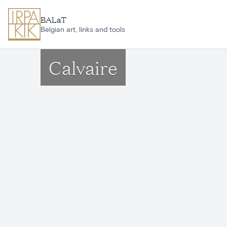
Aller au contenu principal
BALaT
Belgian art, links and tools
Calvaire