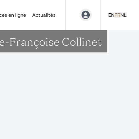
es en ligne
Actualités
EN
FR
NL
e-Françoise Collinet