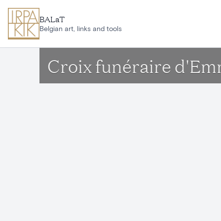
Aller au contenu principal
BALaT
Belgian art, links and tools
Croix funéraire d'Em