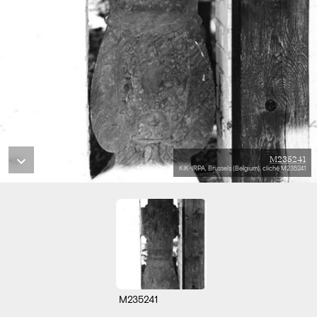
M235241
KIK-IRPA, Brussels (Belgium), cliché M235241
M235241