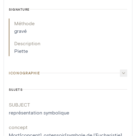
SIGNATURE
Méthode
gravé
Description
Piette
ICONOGRAPHIE
SUJETS
SUBJECT
représentation symbolique
concept
Mort[concept]
,
ostensoir[symbole de l'Eucharistie]
,