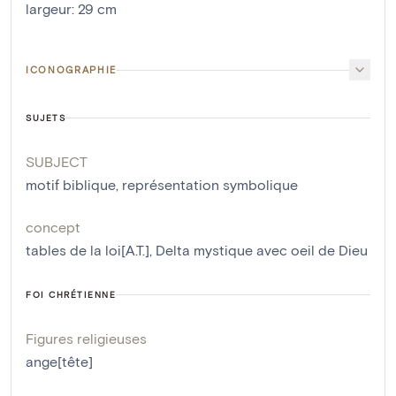
largeur
:
29
cm
ICONOGRAPHIE
SUJETS
SUBJECT
motif biblique
,
représentation symbolique
concept
tables de la loi[A.T.]
,
Delta mystique avec oeil de Dieu
FOI CHRÉTIENNE
Figures religieuses
ange[tête]