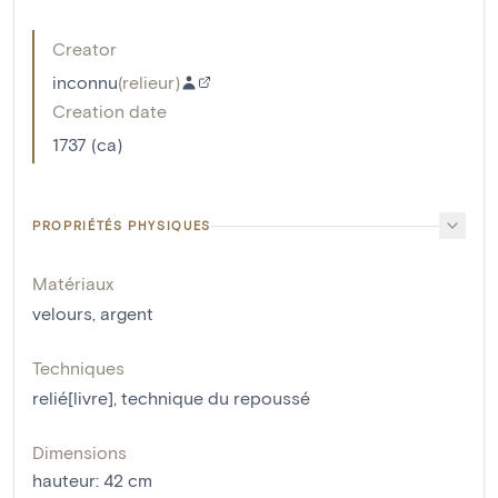
Creator
inconnu
(
relieur
)
Creation date
1737 (ca)
PROPRIÉTÉS PHYSIQUES
Matériaux
velours
,
argent
Techniques
relié[livre]
,
technique du repoussé
Dimensions
hauteur
:
42
cm