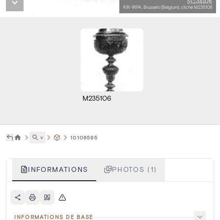
M235106
KIK-IRPA, Brussels (Belgium), cliché M235106
M235106
˅
10106595
INFORMATIONS
PHOTOS (1)
INFORMATIONS DE BASE