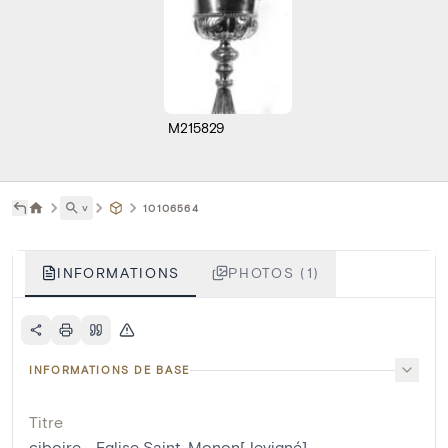
M215829
˅
10106564
INFORMATIONS
PHOTOS (1)
INFORMATIONS DE BASE
Titre
ciboire - Eglise Saint-Monon[Jevigné]