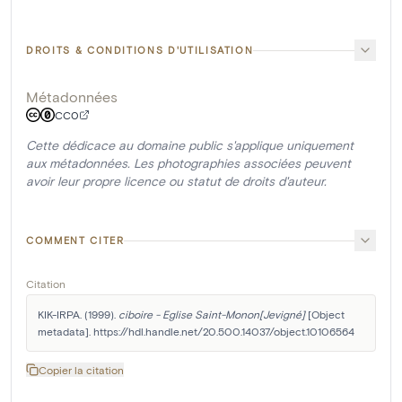
DROITS & CONDITIONS D'UTILISATION
Métadonnées
CC0
Cette dédicace au domaine public s'applique uniquement
aux métadonnées. Les photographies associées peuvent
avoir leur propre licence ou statut de droits d'auteur.
COMMENT CITER
Citation
KIK-IRPA. (1999). 
ciboire - Eglise Saint-Monon[Jevigné]
 [Object 
metadata]. https://hdl.handle.net/20.500.14037/object.10106564
Copier la citation