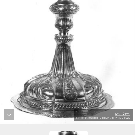
M215829
KIK-IRPA, Brussels (Belgium), cliché M215829