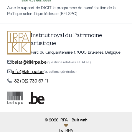
Avec le support de DIGIT, le programme de numérisation de la
Politique scientifique fédérale (BELSPO)
Institut royal du Patrimoine
artistique
Parc du Cinquantenaire 1, 1000 Bruxelles, Belgique
balat@kikirpa.be
(questions relatives à BALaT)
info@kikirpa.be
(questions générales)
+32 (0)2 739 67 11
©
2026
IRPA
- Built with
by
IRPA