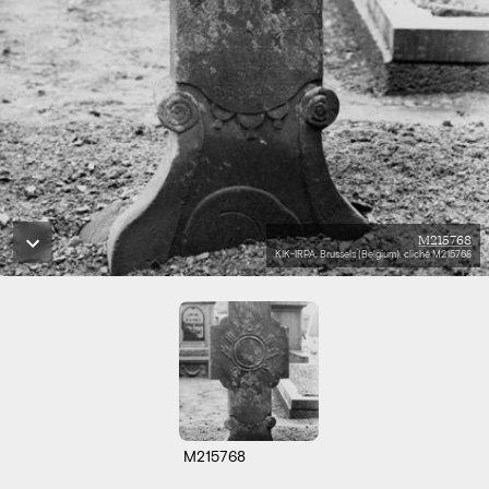
M215768
KIK-IRPA, Brussels (Belgium), cliché M215768
M215768