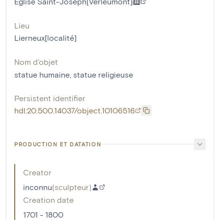
Eglise Saint-Joseph[Verleumont]
Lieu
Lierneux[localité]
Nom d'objet
statue humaine
,
statue religieuse
Persistent identifier
hdl:20.500.14037/object.10106516
PRODUCTION ET DATATION
Creator
inconnu
(
sculpteur
)
Creation date
1701 - 1800