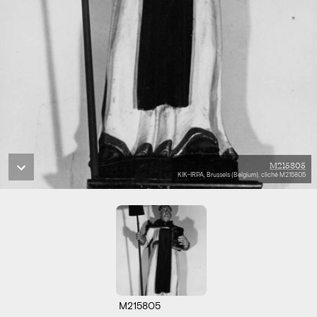
M215805
KIK-IRPA, Brussels (Belgium), cliché M215805
M215805