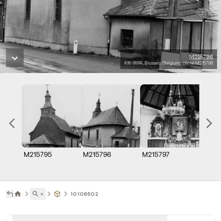
M215796
KIK-IRPA, Brussels (Belgium), cliché M215796
M215795
M215796
M215797
M215
˅
10106502