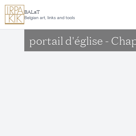
Aller au contenu principal
BALaT
Belgian art, links and tools
portail d'église - C