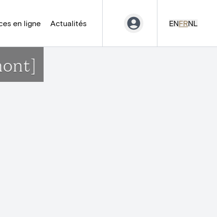
es en ligne
Actualités
EN
FR
NL
mont]