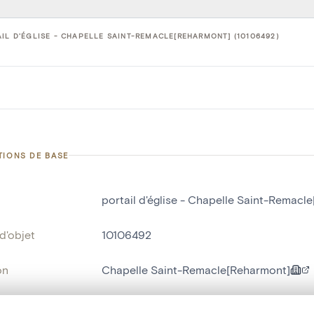
IL D'ÉGLISE - CHAPELLE SAINT-REMACLE[REHARMONT] (10106492)
TIONS DE BASE
portail d'église - Chapelle Saint-Remacl
d'objet
10106492
on
Chapelle Saint-Remacle[Reharmont]
Lierneux[localité]