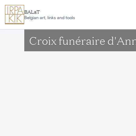
Aller au contenu principal
BALaT
Belgian art, links and tools
Croix funéraire d'A