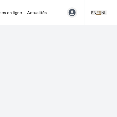
es en ligne
Actualités
EN
FR
NL