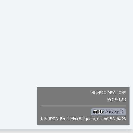
NUMÉRO DE CLICHÉ
B019423
CC BY 4.0
KIK-IRPA, Brussels (Belgium), cliché B019423