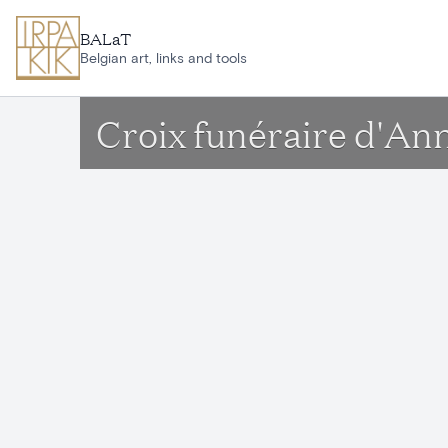
Aller au contenu principal
BALaT
Belgian art, links and tools
Croix funéraire d'A