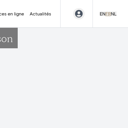
es en ligne
Actualités
EN
FR
NL
son