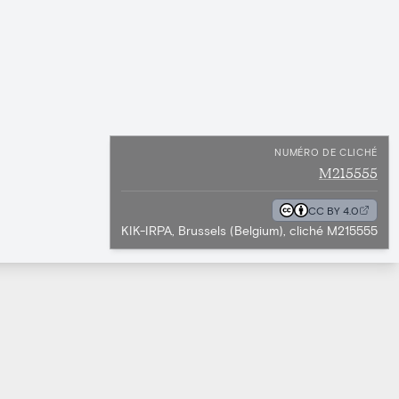
NUMÉRO DE CLICHÉ
M215555
CC BY 4.0
KIK-IRPA, Brussels (Belgium), cliché M215555