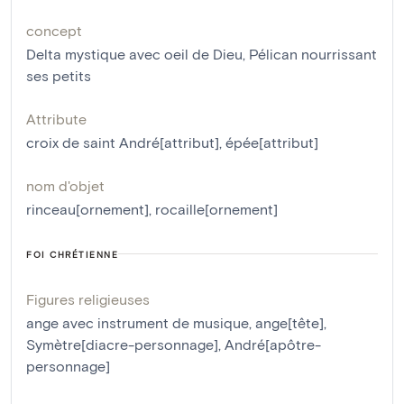
concept
Delta mystique avec oeil de Dieu
,
Pélican nourrissant
ses petits
Attribute
croix de saint André[attribut]
,
épée[attribut]
nom d'objet
rinceau[ornement]
,
rocaille[ornement]
FOI CHRÉTIENNE
Figures religieuses
ange avec instrument de musique
,
ange[tête]
,
Symètre[diacre-personnage]
,
André[apôtre-
personnage]