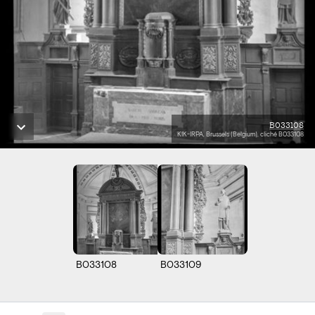
B033108
KIK-IRPA, Brussels (Belgium), cliché B033108
B033108
B033109