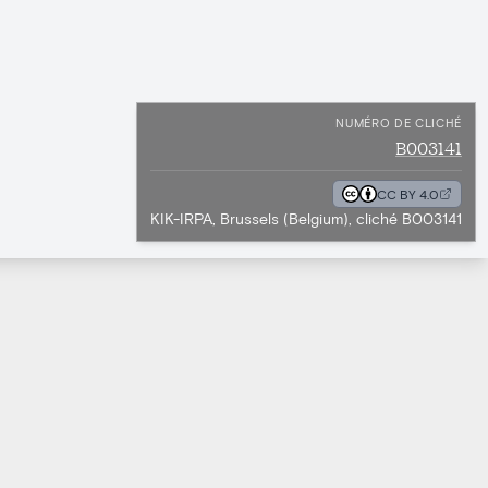
NUMÉRO DE CLICHÉ
B003141
CC BY 4.0
KIK-IRPA, Brussels (Belgium), cliché B003141