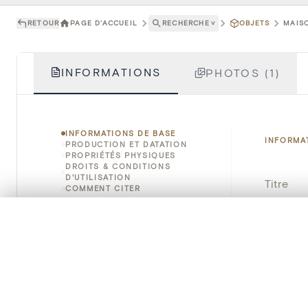
RETOUR
PAGE D'ACCUEIL
RECHERCHE
˅
OBJETS
MAISO
INFORMATIONS
PHOTOS (1)
INFORMATIONS DE BASE
INFORMA
PRODUCTION ET DATATION
PROPRIÉTÉS PHYSIQUES
DROITS & CONDITIONS
D'UTILISATION
Titre
COMMENT CITER
Numéro 
0/50 photos
SÉLECTION À COMPARER
Alignez vos images pour les comparer côte à cô
Instituti
Vous pouvez rouvrir cette sélection à tout moment via « 
Lieu
Votre sélection à comparer es