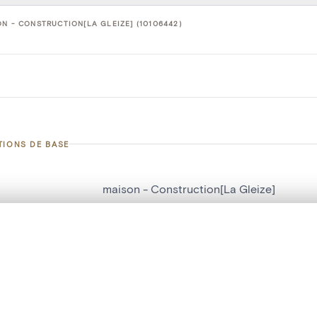
N - CONSTRUCTION[LA GLEIZE] (10106442)
TIONS DE BASE
maison - Construction[La Gleize]
d'objet
10106442
te, en superposition ou avec un rideau coulissant — avec zoom et dép
on
Construction[La Gleize]
Ma sélection » dans le menu.
La Gleize
t vide. Ajoutez des photos depuis les résultats de recherche ou les p