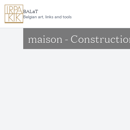
Aller au contenu principal
BALaT
Belgian art, links and tools
maison - Constructio