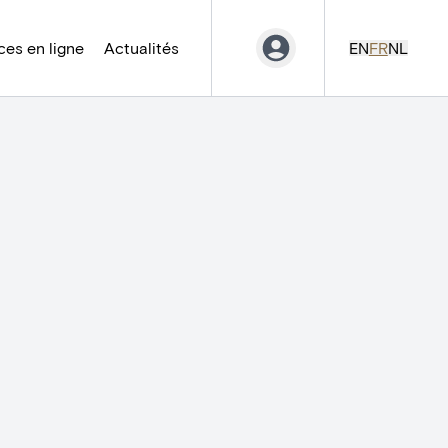
es en ligne
Actualités
EN
FR
NL