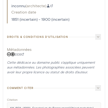
inconnu
(
architecte
)
Creation date
1851 (incertain) - 1900 (incertain)
DROITS & CONDITIONS D'UTILISATION
Métadonnées
CC0
Cette dédicace au domaine public s'applique uniquement
aux métadonnées. Les photographies associées peuvent
avoir leur propre licence ou statut de droits d'auteur.
COMMENT CITER
Citation
KIK-IRPA. (1999). 
Sanatorium de Borgoumont
 [Object metadata]. 