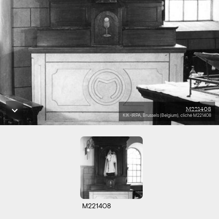
M221408
KIK-IRPA, Brussels (Belgium), cliché M221408
M221408