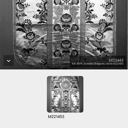
M221453
KIK-IRPA, Brussels (Belgium), cliché M221453
M221453