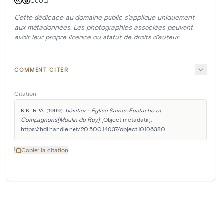
CC0
Cette dédicace au domaine public s'applique uniquement
aux métadonnées. Les photographies associées peuvent
avoir leur propre licence ou statut de droits d'auteur.
COMMENT CITER
Citation
KIK-IRPA. (1999). 
bénitier - Eglise Saints-Eustache et 
Compagnons[Moulin du Ruy]
 [Object metadata]. 
https://hdl.handle.net/20.500.14037/object.10106380
Copier la citation