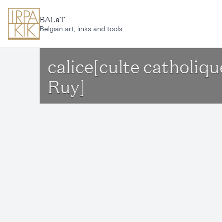
Aller au contenu principal
BALaT
Belgian art, links and tools
calice[culte catholiq
Ruy]