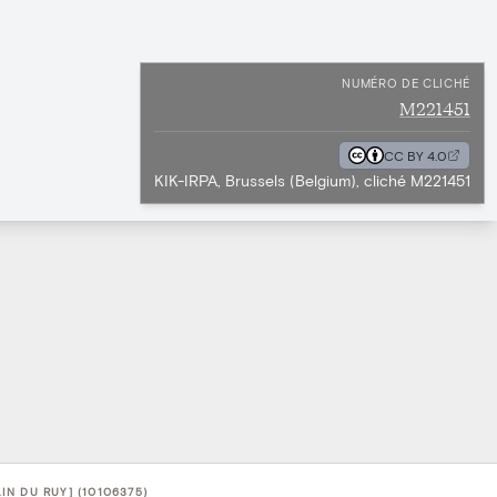
NUMÉRO DE CLICHÉ
M221451
CC BY 4.0
KIK-IRPA, Brussels (Belgium), cliché M221451
N DU RUY] (10106375)