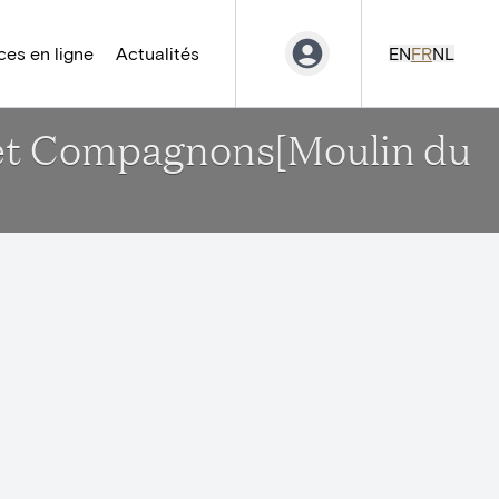
es en ligne
Actualités
EN
FR
NL
he et Compagnons[Moulin du