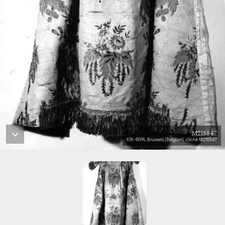
M215547
KIK-IRPA, Brussels (Belgium), cliché M215547