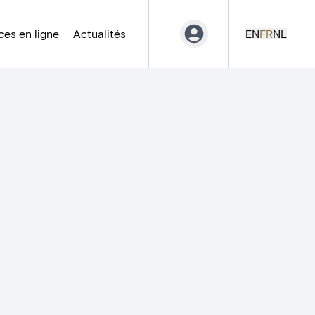
es en ligne
Actualités
EN
FR
NL