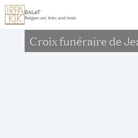
Aller au contenu principal
BALaT
Belgian art, links and tools
Croix funéraire de J