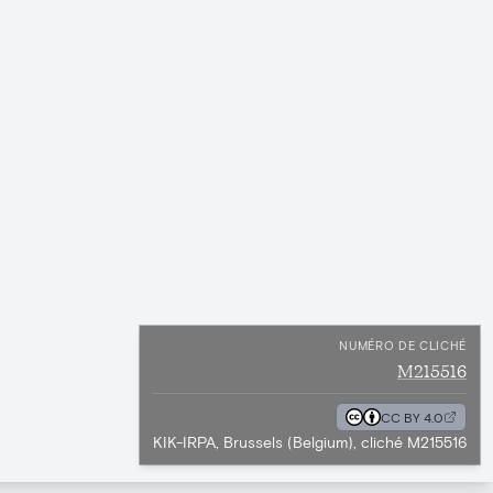
NUMÉRO DE CLICHÉ
M215516
CC BY 4.0
KIK-IRPA, Brussels (Belgium), cliché M215516