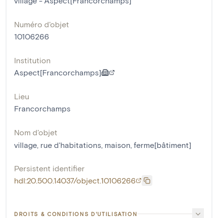
village - Aspect[Francorchamps]
Numéro d'objet
10106266
Institution
Aspect[Francorchamps]
Lieu
Francorchamps
Nom d'objet
village
,
rue d'habitations
,
maison
,
ferme[bâtiment]
Persistent identifier
hdl:20.500.14037/object.10106266
DROITS & CONDITIONS D'UTILISATION