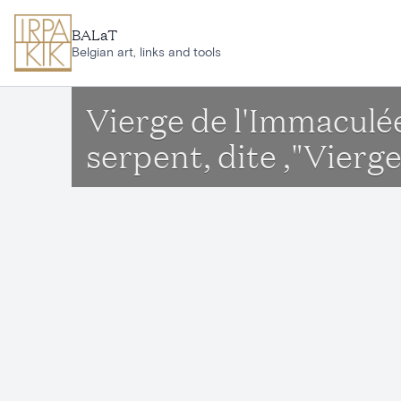
Aller au contenu principal
BALaT
Belgian art, links and tools
Vierge de l'Immaculée
serpent, dite ,"Vierge