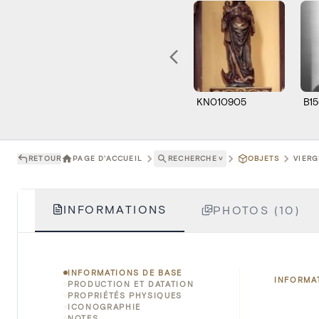
KN010905
B1
RETOUR
PAGE D'ACCUEIL
RECHERCHE
˅
OBJETS
VIERG
INFORMATIONS
PHOTOS (10)
INFORMATIONS DE BASE
INFORMA
PRODUCTION ET DATATION
PROPRIÉTÉS PHYSIQUES
ICONOGRAPHIE
NOTES