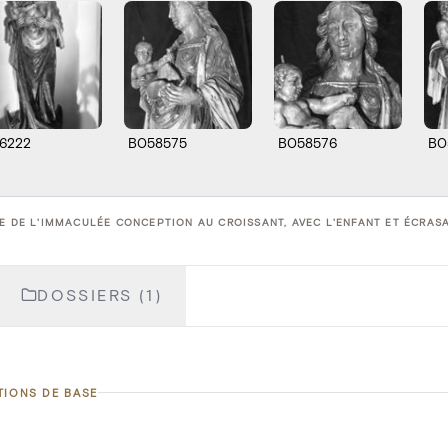
56222
B058575
B058576
B0
E DE L'IMMACULÉE CONCEPTION AU CROISSANT, AVEC L'ENFANT ET ÉCRASANT
DOSSIERS (1)
TIONS DE BASE