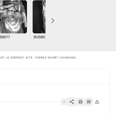
58577
B058578
B058579
B0
 LE SERPENT, DITE ,"VIERGE NOIRE" (10106206)