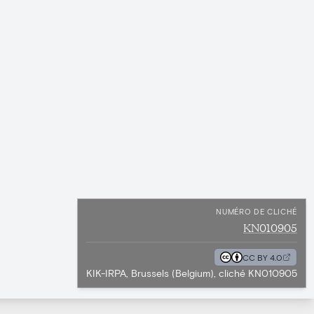
NUMÉRO DE CLICHÉ
KN010905
CC BY 4.0
KIK-IRPA, Brussels (Belgium), cliché KN010905